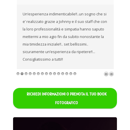
W
Un’esperienza indimenticabile!!..un sogno che si
Bu
e’ realizzato grazie a Johnny e il suo staff che con
bo
la loro professionalità e simpatia hanno saputo
m
mettermi a mio agio fin da subito nonostante la
pr
mia timidezza iniziale!!.. set bellissimi..
tu
sicuramente un’esperienza da ripetere!!…
qu
mo!
Consigliatissimo a tutti!!
vu
Le
richiedi informazioni o prenota il tuo book
fotografico