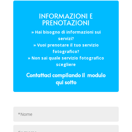
INFORMAZIONI E
PRENOTAZIONI
» Hai bisogno di informazioni sui
servizi?
» Vuoi prenotare il tuo servizio
fotografico?
» Non sai quale servizio fotografico
scegliere
Contattaci compilando il modulo
qui sotto