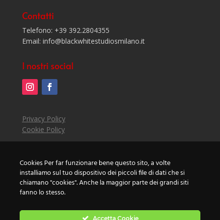
Contatti
Telefono: +39 392.2804355
Email: info@blackwhitestudiosmilano.it
I nostri social
Privacy Policy
Cookie Policy
©2021 Johnny Papagni
Cookies Per far funzionare bene questo sito, a volte
P.IVA 08475640960
installiamo sul tuo dispositivo dei piccoli file di dati che si
chiamano "cookies". Anche la maggior parte dei grandi siti
fanno lo stesso.
Accetta Cookie