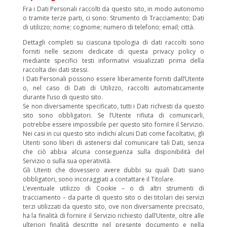
Fra i Dati Personali raccolti da questo sito, in modo autonomo
o tramite terze parti, ci sono: Strumento di Tracciamento; Dati
di utilizzo; nome; cognome; numero di telefono; email; città.
Dettagli completi su ciascuna tipologia di dati raccolti sono
forniti nelle sezioni dedicate di questa privacy policy o
mediante specifici testi informativi visualizzati prima della
raccolta dei dati stessi.
I Dati Personali possono essere liberamente forniti dall’Utente
o, nel caso di Dati di Utilizzo, raccolti automaticamente
durante l’uso di questo sito.
Se non diversamente specificato, tutti i Dati richiesti da questo
sito sono obbligatori. Se l’Utente rifiuta di comunicarli,
potrebbe essere impossibile per questo sito fornire il Servizio.
Nei casi in cui questo sito indichi alcuni Dati come facoltativi, gli
Utenti sono liberi di astenersi dal comunicare tali Dati, senza
che ciò abbia alcuna conseguenza sulla disponibilità del
Servizio o sulla sua operatività.
Gli Utenti che dovessero avere dubbi su quali Dati siano
obbligatori, sono incoraggiati a contattare il Titolare.
L’eventuale utilizzo di Cookie – o di altri strumenti di
tracciamento – da parte di questo sito o dei titolari dei servizi
terzi utilizzati da questo sito, ove non diversamente precisato,
ha la finalità di fornire il Servizio richiesto dall’Utente, oltre alle
ulteriori finalità descritte nel presente documento e nella