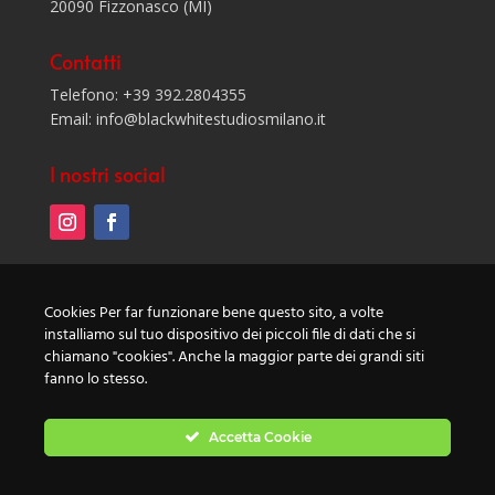
20090 Fizzonasco (MI)
Contatti
Telefono: +39 392.2804355
Email: info@blackwhitestudiosmilano.it
I nostri social
Privacy Policy
Cookies Per far funzionare bene questo sito, a volte
Cookie Policy
installiamo sul tuo dispositivo dei piccoli file di dati che si
chiamano "cookies". Anche la maggior parte dei grandi siti
©2021 Johnny Papagni
fanno lo stesso.
P.IVA 08475640960
Accetta Cookie