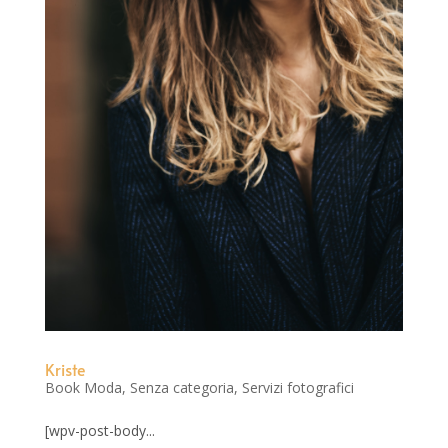
Kriste
Book Moda
,
Senza categoria
,
Servizi fotografici
[wpv-post-body...