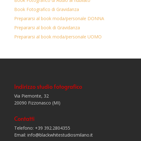
Book Fotografico di Addio al nubilato
Book Fotografico di Gravidanza
Prepararsi al book moda/personale DONNA
Prepararsi al book di Gravidanza
Prepararsi al book moda/personale UOMO
Indirizzo studio fotografico
Via Piemonte, 32
20090 Fizzonasco (MI)
Contatti
Telefono: +39 392.2804355
Email: info@blackwhitestudiosmilano.it