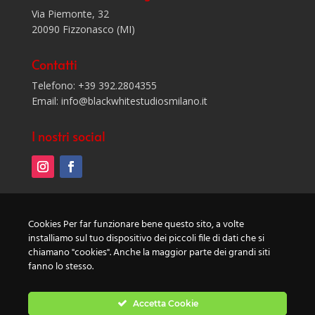
Via Piemonte, 32
20090 Fizzonasco (MI)
Contatti
Telefono: +39 392.2804355
Email: info@blackwhitestudiosmilano.it
I nostri social
Privacy Policy
Cookies Per far funzionare bene questo sito, a volte
Cookie Policy
installiamo sul tuo dispositivo dei piccoli file di dati che si
chiamano "cookies". Anche la maggior parte dei grandi siti
©2021 Johnny Papagni
fanno lo stesso.
P.IVA 08475640960
Accetta Cookie