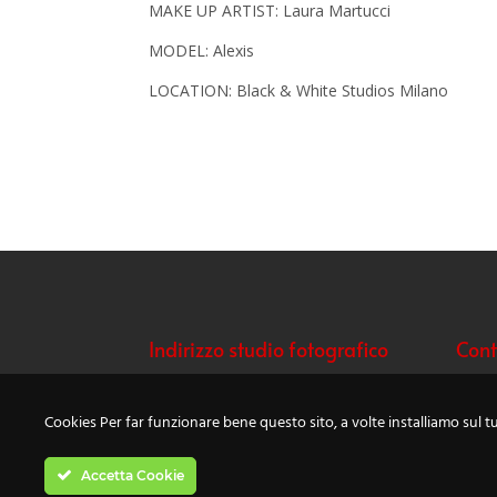
MAKE UP ARTIST: Laura Martucci
MODEL: Alexis
LOCATION: Black & White Studios Milano
Indirizzo studio fotografico
Cont
Via Piemonte, 32
Telef
20090 Fizzonasco (MI)
Email
Cookies Per far funzionare bene questo sito, a volte installiamo sul tu
info@
Accetta Cookie