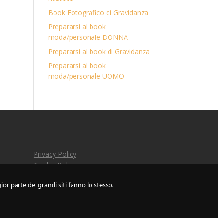
Book Fotografico di Gravidanza
Prepararsi al book
moda/personale DONNA
Prepararsi al book di Gravidanza
Prepararsi al book
moda/personale UOMO
Privacy Policy
Cookie Policy
©2021 Johnny Papagni
ior parte dei grandi siti fanno lo stesso.
P.IVA 08475640960