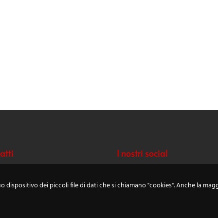
atti
I nostri social
ono: +39 392.2804355
:
o dispositivo dei piccoli file di dati che si chiamano "cookies". Anche la magg
blackwhitestudiosmilano.it